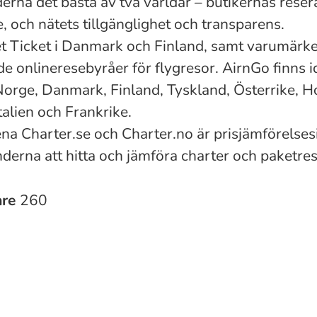
derna det bästa av två världar – butikernas rese
e, och nätets tillgänglighet och transparens.
 Ticket i Danmark och Finland, samt varumärke
de onlineresebyråer för flygresor. AirnGo finns 
 Norge, Danmark, Finland, Tyskland, Österrike, H
talien och Frankrike.
a Charter.se och Charter.no är prisjämförelsesi
nderna att hitta och jämföra charter och paketres
are
260