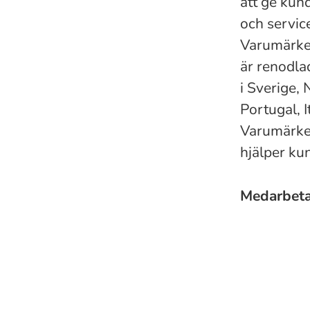
att ge kun
och servic
Varumärket
är renodla
i Sverige,
Portugal, I
Varumärken
hjälper ku
Medarbet