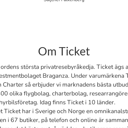
Om Ticket
Nordens största privatresebyråkedja. Ticket ägs 
vestmentbolaget Braganza. Under varumärkena T
 Charter så erbjuder vi marknadens bästa utbud
400 olika flygbolag, charterbolag, researrangörer
hyrbilsföretag. Idag finns Ticket i 10 länder.
 Ticket har i Sverige och Norge en omnikanalst
gen i 67 butiker, på telefon och online är samman