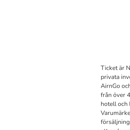
Ticket är 
privata in
AirnGo och
från över 
hotell och 
Varumärket
försäljnin