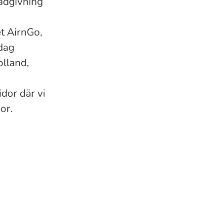
rådgivning
t AirnGo,
idag
olland,
dor där vi
or.