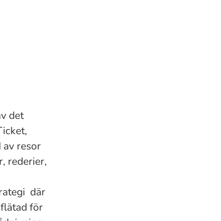
av det
icket,
 av resor
, rederier,
rategi där
flätad för