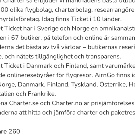
 Charter så erbjuder vi marknadens bästa utbud
400 olika flygbolag, charterbolag, researrangörer
hyrbilsföretag. Idag finns Ticket i 10 länder.
 Ticket har i Sverige och Norge en omnikanalst
gen i 67 butiker, på telefon och online är samman
derna det bästa av två världar – butikernas rese
e, och nätets tillgänglighet och transparens.
 Ticket i Danmark och Finland, samt varumärke
de onlineresebyråer för flygresor. AirnGo finns 
 Norge, Danmark, Finland, Tyskland, Österrike, H
talien och Frankrike.
a Charter.se och Charter.no är prisjämförelsesi
nderna att hitta och jämföra charter och paketres
are
260