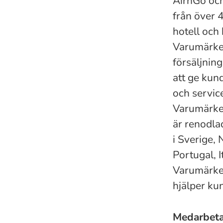
AirnGo och
från över 
hotell och 
Varumärket
försäljnin
att ge kun
och servic
Varumärket
är renodla
i Sverige,
Portugal, I
Varumärken
hjälper ku
Medarbet