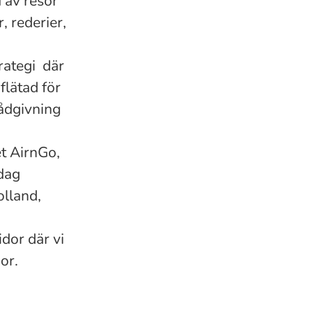
 av resor
, rederier,
rategi där
flätad för
rådgivning
t AirnGo,
idag
olland,
dor där vi
or.